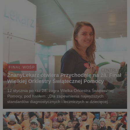
FINAŁ WOŚP
ZnanyLekarz otwiera Przychodnię na 28. Finał
Wielkiej Orkiestry Świątecznej Pomocy
12 stycznia po raz 28. zagra Wielka Orkiestra Świątecznej
Pomocy, pod hasłem: „Dla zapewnienia najwyższych
standardów diagnostycznych i leczniczych w dziecięcej
medycynie zabiegowej”. Tego dnia wszyscy, również w innych
krajach, jednoczą siły w słusznej sprawie - pomocy ...