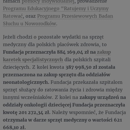
ramach
pomocy indywidualnej
, prowadzenie
Programu Edukacyjnego “Ratujemy i Uczymy
Ratować
, oraz
Programu Przesiewowych Badan
Słuchu u Noworodków
.
Jeżeli chodzi o pozostałe wydatki na sprzęt
medyczny dla polskich placówek zdrowia, to
Fundacja przeznaczyła 884 169,04 zł na
zakup
karetek specjalistycznych
dla polskich szpitali
dziecięcych. Z kolei kwota
387 998,50 zł została
przeznaczona na zakup sprzętu dla oddziałów
neonatologicznych.
Fundacja przekazała szpitalom
sprzęt służący do ratowania życia i zdrowia między
innymi wcześniaków. Z kolei na
zakupy urządzeń na
oddziały onkologii dziecięcej Fundacja przeznaczyła
kwotę 201 272,34 zł.
Należy wspomnieć, że Fundacja
otrzymała w darze sprzęt medyczny o wartości 621
668,10 zł.