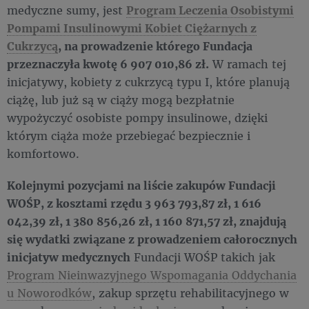
medyczne sumy, jest
Program Leczenia Osobistymi
Pompami Insulinowymi Kobiet Ciężarnych z
Cukrzycą
, na prowadzenie którego Fundacja
przeznaczyła kwotę 6 907 010,86 zł.
W ramach tej
inicjatywy, kobiety z cukrzycą typu I, które planują
ciążę, lub już są w ciąży mogą bezpłatnie
wypożyczyć osobiste pompy insulinowe, dzięki
którym ciąża może przebiegać bezpiecznie i
komfortowo.
Kolejnymi pozycjami na liście zakupów Fundacji
WOŚP, z kosztami rzędu 3 963 793,87 zł, 1 616
042,39 zł, 1 380 856,26 zł, 1 160 871,57 zł, znajdują
się wydatki związane z prowadzeniem całorocznych
inicjatyw medycznych
Fundacji WOŚP takich jak
Program Nieinwazyjnego Wspomagania Oddychania
u Noworodków
, zakup sprzętu rehabilitacyjnego w