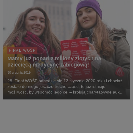
FINAŁ WOŚP
Mamy już ponad 2 miliony złotych na
dziecięcą medycynę zabiegową!
30 grudnia 2019
28. Finał WOŚP odbędzie się 12 stycznia 2020 roku i chociaż
zostało do niego jeszcze trochę czasu, to już istnieje
możliwość, by wspomóc jego cel – królują charytatywne aukcje
oraz zbiórki internetowe, ale to nie wszystko – trwają także
aktywności Sztabów 28. Finału. W ...