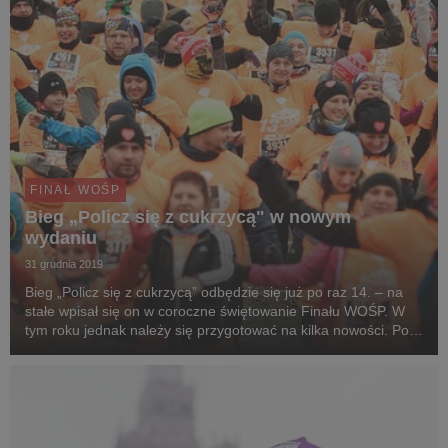
FINAŁ WOŚP
Bieg „Policz się z cukrzycą" w nowym
wydaniu
31 grudnia 2019
Bieg „Policz się z cukrzycą” odbędzie się już po raz 14. – na
stałe wpisał się on w coroczne świętowanie Finału WOŚP. W
tym roku jednak należy się przygotować na kilka nowości. Po
pierwsze, Bieg odbędzie się nie w finałową niedzielę, ale w
przeddzień 28. Finału, tj. 11 s...