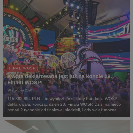
FINAŁ WOŚP
Kwota deklarowana jest już na koncie 28.
Finału WOŚP!
28 stycznia 2020
115 362 894 PLN – to wynik zbiórki, który Fundacja WOŚP
deklarowała, kończąc dzień 28. Finału WOŚP. Dziś, na nieco
ponad 2 tygodnie od finałowej niedzieli, i gdy wciąż można
wspierać cel kwesty na różne sposoby, cała zadeklarowana
kwota znalazła się już na koncie 28. Fin...