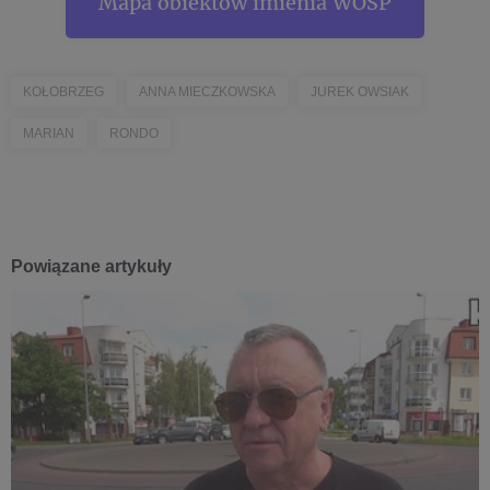
Mapa obiektów imienia WOŚP
KOŁOBRZEG
ANNA MIECZKOWSKA
JUREK OWSIAK
MARIAN
RONDO
Powiązane artykuły