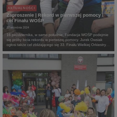
AKTUALNOŚCI
Zaproszenie | Rekord w pierwszej pomocy i
cel Finału WOŚP
27 września 2024
16 października, w samo południe, Fundacja WOŚP podejmie
się próby bicia rekordu w pierwszej pomocy. Jurek Owsiak
ogłosi także cel zbliżającego się 33. Finału Wielkiej Orkiestry
Świątecznej Pomocy. Media zainteresowane udziałem w
wydarzeniu zapraszamy do Gdyni - zgłoszen...