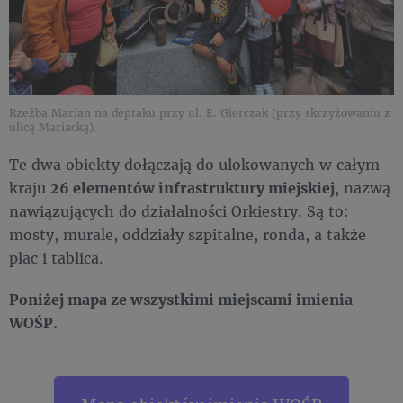
Rzeźba Marian na deptaku przy ul. E. Gierczak (przy skrzyżowaniu z
ulicą Mariacką).
Te dwa obiekty dołączają do ulokowanych w całym
kraju
26 elementów infrastruktury miejskiej
, nazwą
nawiązujących do działalności Orkiestry. Są to:
mosty, murale, oddziały szpitalne, ronda, a także
plac i tablica.
Poniżej mapa ze wszystkimi miejscami imienia
WOŚP.