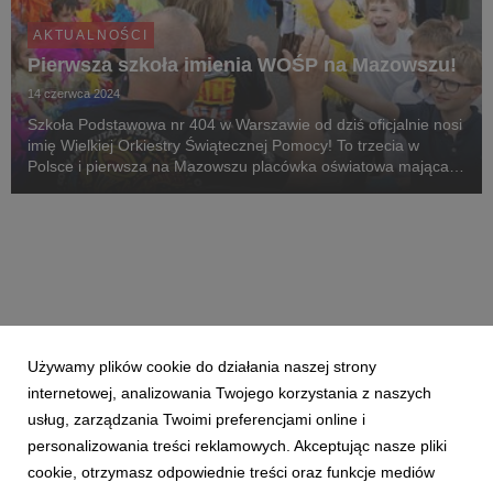
AKTUALNOŚCI
Pierwsza szkoła imienia WOŚP na Mazowszu!
14 czerwca 2024
Szkoła Podstawowa nr 404 w Warszawie od dziś oficjalnie nosi
imię Wielkiej Orkiestry Świątecznej Pomocy! To trzecia w
Polsce i pierwsza na Mazowszu placówka oświatowa mająca
za patrona Fundację WOŚP.
Używamy plików cookie do działania naszej strony
internetowej, analizowania Twojego korzystania z naszych
usług, zarządzania Twoimi preferencjami online i
personalizowania treści reklamowych. Akceptując nasze pliki
cookie, otrzymasz odpowiednie treści oraz funkcje mediów