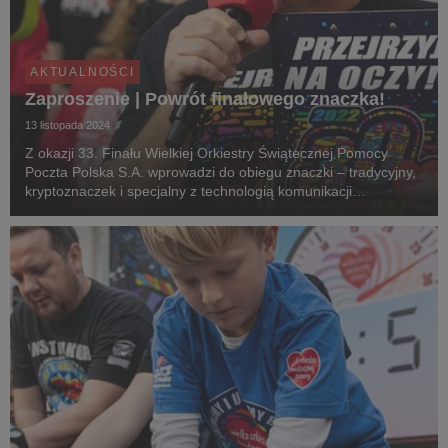
AKTUALNOŚCI
Zaproszenie | Powrót finałowego znaczka!
13 listopada 2024
Z okazji 33. Finału Wielkiej Orkiestry Świątecznej Pomocy
Poczta Polska S.A. wprowadzi do obiegu znaczki – tradycyjny,
kryptoznaczek i specjalny z technologią komunikacji
bezprzewodowej NFC (Near Field Communication)
umożliwiającą szybką wymianę danych między urządzeniam...