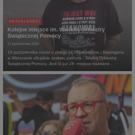
AKTUALNOŚCI
Kolejne miejsce im. Wielkiej Orkiestry
Świątecznej Pomocy
27 października 2020
19 października rondo u zbiegu ul. Płaskowickiej i Roentgena
w Warszawie oficjalnie zyskało patrona - Wielką Orkiestrę
Świątecznej Pomocy. Jest to już 28. miejsce nazwane
imieniem Fundacji, co świadczy o zaufaniu społecznym, jakim
darzą Fundację WOŚP Polacy.