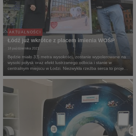
AKTUALNOŚCI
Łódź już wkrótce z placem imienia WOŚP
18 października 2021
Będzie miało 3,5 metra wysokości, zostanie wypolerowane na
wysoki połysk oraz efekt lustrzanego odbicia i stanie w
centralnym miejscu w Łodzi. Niezwykła rzeźba serca to projekt,
który realizuje miasto Łódź, by uhonorować działania Fundacji
WOŚP oraz wspierających jej ini...