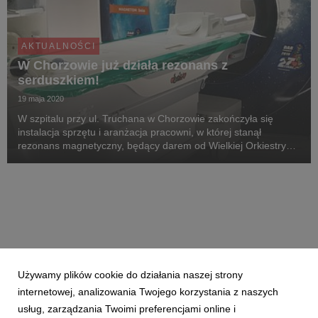
AKTUALNOŚCI
W Chorzowie już działa rezonans z
serduszkiem!
19 maja 2020
W szpitalu przy ul. Truchana w Chorzowie zakończyła się
instalacja sprzętu i aranżacja pracowni, w której stanął
rezonans magnetyczny, będący darem od Wielkiej Orkiestry
Świątecznej Pomocy. Najwyższej klasy sprzęt o wartości około
5 milionów złotych pozwoli na nowoczesne...
Używamy plików cookie do działania naszej strony
internetowej, analizowania Twojego korzystania z naszych
usług, zarządzania Twoimi preferencjami online i