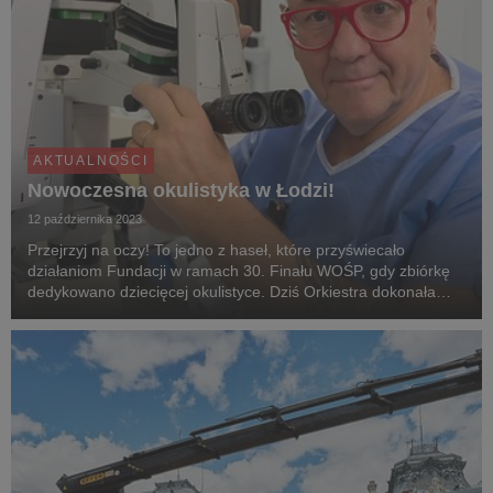
AKTUALNOŚCI
Nowoczesna okulistyka w Łodzi!
12 października 2023
Przejrzyj na oczy! To jedno z haseł, które przyświecało
działaniom Fundacji w ramach 30. Finału WOŚP, gdy zbiórkę
dedykowano dziecięcej okulistyce. Dziś Orkiestra dokonała
symbolicznego przekazania sprzętu Miejskiemu Centrum
Medycznemu im. doktora Karola Jonschera w Łodz...