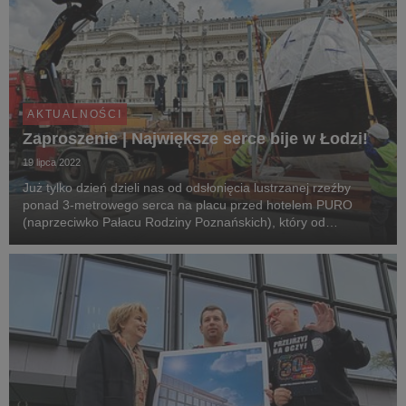
AKTUALNOŚCI
Zaproszenie | Największe serce bije w Łodzi!
19 lipca 2022
Już tylko dzień dzieli nas od odsłonięcia lustrzanej rzeźby
ponad 3-metrowego serca na placu przed hotelem PURO
(naprzeciwko Pałacu Rodziny Poznańskich), który od
niedawna nosi nazwę Placu Wielkiej Orkiestry Świątecznej
Pomocy.